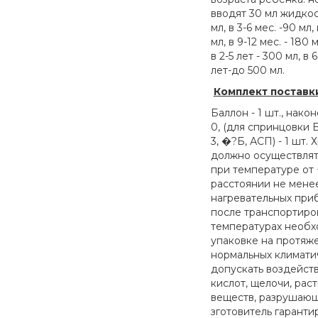
вводят 30 мл жидкост
мл, в 3-6 мес. -90 мл, 
мл, в 9-12 мес. - 180 
в 2-5 лет - 300 мл, в 
лет-до 500 мл.
Комплект поставк
Баллон - 1 шт., нако
0, (для спринцовки Б
3, �?Б, АСП) - 1 шт
должно осуществлят
при температуре от 
расстоянии не менее
нагревательных при
после транспортиро
температурах необх
упаковке на протяже
нормальных климати
допускать воздейст
кислот, щелочи, рас
веществ, разрушающ
зготовитель гаранти