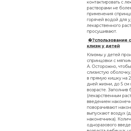
контактировать с л
растворами не более
применения спринц
горячей водой для 
лекарственного раст
просушивают.
�?спользование 
клизм у детей
Клизмы у детей про
спринцовки с мягки
А. Осторожно, чтобы
слизистую оболочку
в прямую кишку на 2
дней жизни, до 5 см
возрасте. Заполнив 
(лекарственным раст
введением наконечн
поворачивают након
выпускают воздух (д
наконечника). Коли
одноразового введе
возраста ребенка: 