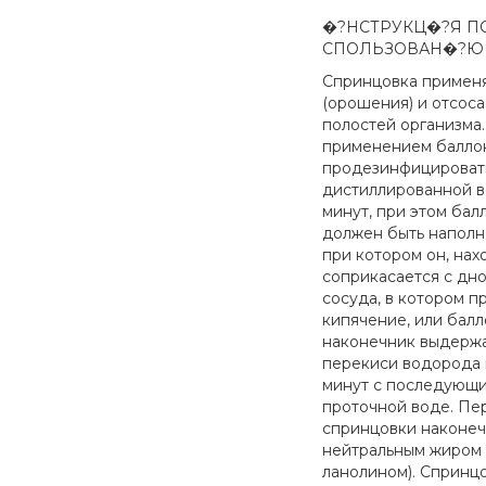
�?НСТРУКЦ�?Я П
СПОЛЬЗОВАН�?Ю с
Спринцовка применя
(орошения) и отсоса
полостей организма
применением балло
продезинфицировать
дистиллированной во
минут, при этом бал
должен быть наполн
при котором он, нахо
соприкасается с дн
сосуда, в котором п
кипячение, или бал
наконечник выдержа
перекиси водорода 
минут с последующи
проточной воде. П
спринцовки наконеч
нейтральным жиром 
ланолином). Спринц