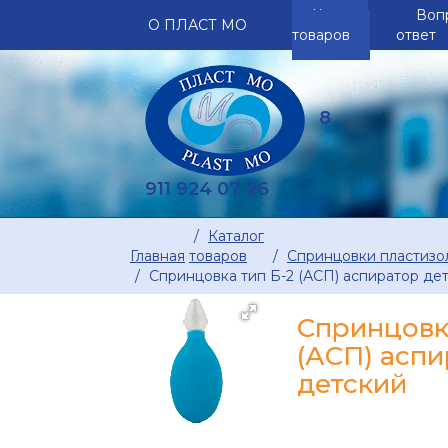
Каталог
Воп
О ПЛАСТ МО
товаров
ответ
8
911 924 07 26
Каталог
Главная
товаров
Спринцовки пластизол
Спринцовка тип Б-2 (АСП) аспиратор де
Спринцовка
(АСП) асп
детский